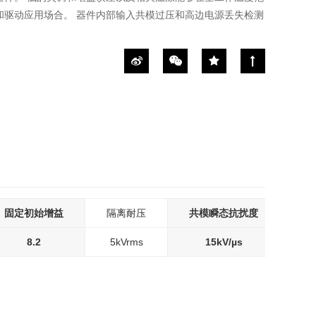
和驱动应用场合。 器件内部输入共模过压和高边电源丢失检测
固定初始增益
隔离耐压
共模瞬态抗扰度
8.2
5kVrms
15kV/µs
3V