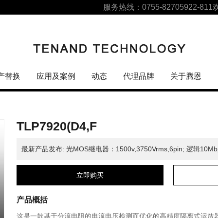
服务热线：0755-82705922-811
产替换
应用及案例
动态
代理品牌
关于腾恩
TLP7920(D4,F
最新产品发布: 光MOS继电器：1500v,3750Vrms,6pin; 逻辑10M
立即购买
产品概括
这是一款基于分流电阻的电流电压检测而优化的高精度隔离式运放