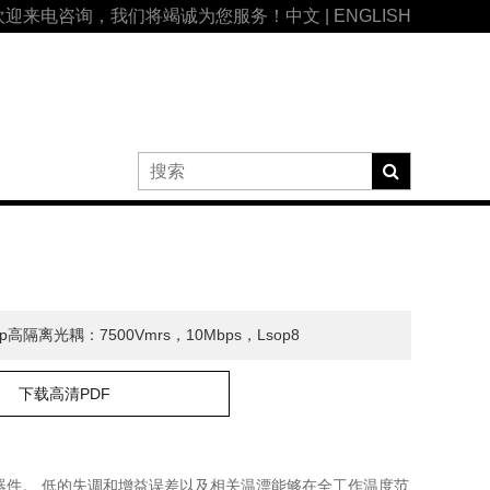
欢迎来电咨询，我们将竭诚为您服务！
中文
|
ENGLISH
bp高隔离光耦：7500Vmrs，10Mbps，Lsop8
下载高清PDF
器件。 低的失调和增益误差以及相关温漂能够在全工作温度范