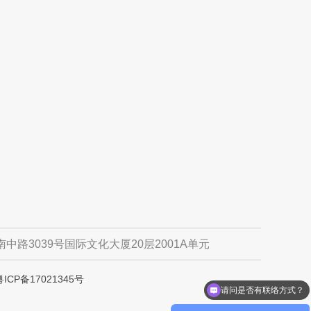
中路3039号国际文化大厦20层2001A单元
粤ICP备17021345号
请问是否有联络方式？