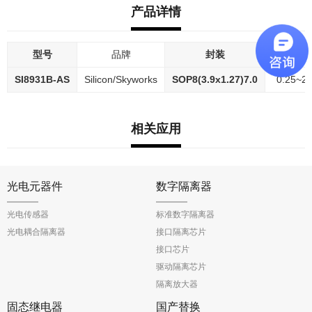
产品详情
型号
品牌
封装
差分输入
SI8931B-AS
Silicon/Skyworks
SOP8(3.9x1.27)7.0
0.25~2.
相关应用
光电元器件
数字隔离器
光电传感器
标准数字隔离器
光电耦合隔离器
接口隔离芯片
接口芯片
驱动隔离芯片
隔离放大器
固态继电器
国产替换