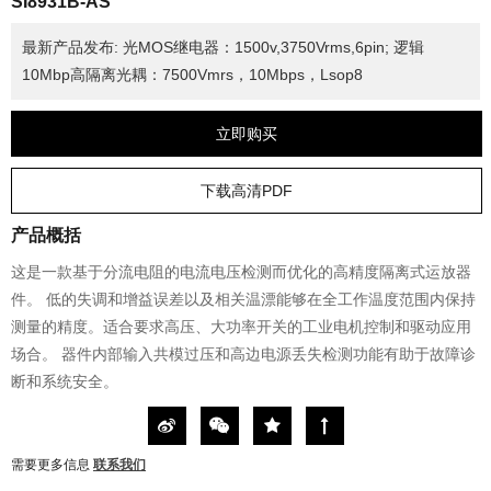
SI8931B-AS
最新产品发布: 光MOS继电器：1500v,3750Vrms,6pin; 逻辑
10Mbp高隔离光耦：7500Vmrs，10Mbps，Lsop8
立即购买
下载高清PDF
产品概括
这是一款基于分流电阻的电流电压检测而优化的高精度隔离式运放器
件。 低的失调和增益误差以及相关温漂能够在全工作温度范围内保持
测量的精度。适合要求高压、大功率开关的工业电机控制和驱动应用
场合。 器件内部输入共模过压和高边电源丢失检测功能有助于故障诊
断和系统安全。
需要更多信息
联系我们