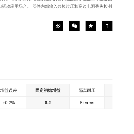
和驱动应用场合。 器件内部输入共模过压和高边电源丢失检测
增益误差
固定初始增益
隔离耐压
共模瞬态
±0.2%
8.2
5kVrms
75kV/µ