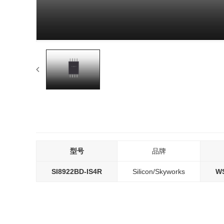
型号
品牌
SI8922BD-IS4R
Silicon/Skyworks
WS