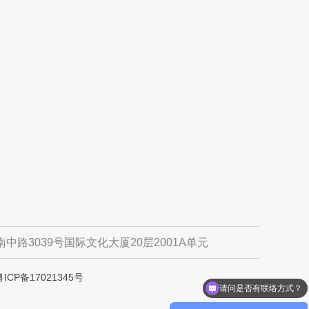
中路3039号国际文化大厦20层2001A单元
粤ICP备17021345号
请问是否有联络方式？