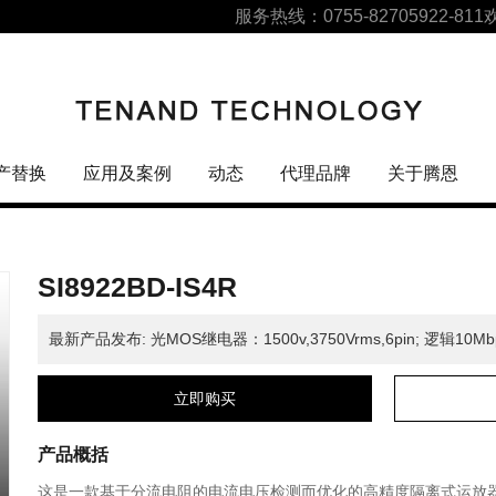
服务热线：0755-82705922-811
产替换
应用及案例
动态
代理品牌
关于腾恩
SI8922BD-IS4R
最新产品发布: 光MOS继电器：1500v,3750Vrms,6pin; 逻辑10M
立即购买
产品概括
这是一款基于分流电阻的电流电压检测而优化的高精度隔离式运放