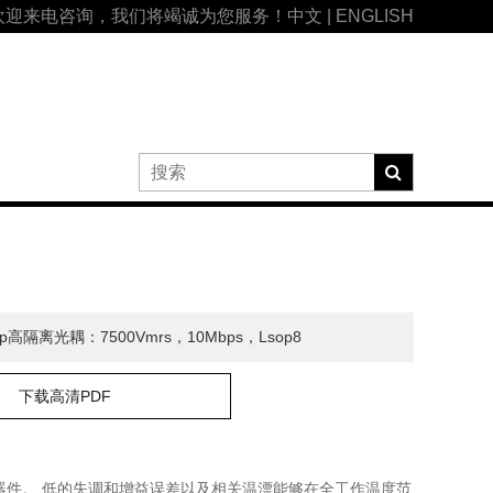
欢迎来电咨询，我们将竭诚为您服务！
中文
|
ENGLISH
bp高隔离光耦：7500Vmrs，10Mbps，Lsop8
下载高清PDF
器件。 低的失调和增益误差以及相关温漂能够在全工作温度范