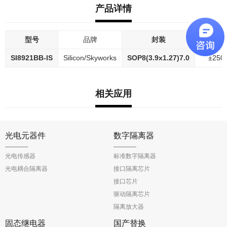
产品详情
型号
品牌
封装
差分输
SI8921BB-IS
Silicon/Skyworks
SOP8(3.9x1.27)7.0
±250
相关应用
光电元器件
数字隔离器
光电传感器
标准数字隔离器
光电耦合隔离器
接口隔离芯片
接口芯片
驱动隔离芯片
隔离放大器
固态继电器
国产替换