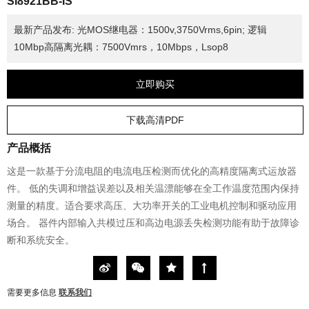
SI8921BB-IS
最新产品发布: 光MOS继电器：1500v,3750Vrms,6pin; 逻辑
10Mbp高隔离光耦：7500Vmrs，10Mbps，Lsop8
立即购买
下载高清PDF
产品概括
这是一款基于分流电阻的电流电压检测而优化的高精度隔离式运放器
件。 低的失调和增益误差以及相关温漂能够在全工作温度范围内保持
测量的精度。适合要求高压、大功率开关的工业电机控制和驱动应用
场合。 器件内部输入共模过压和高边电源丢失检测功能有助于故障诊
断和系统安全。
需要更多信息
联系我们