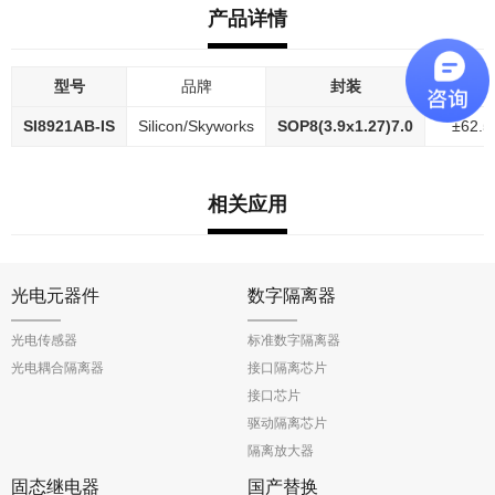
产品详情
型号
品牌
封装
差分输
SI8921AB-IS
Silicon/Skyworks
SOP8(3.9x1.27)7.0
±62.
相关应用
光电元器件
数字隔离器
光电传感器
标准数字隔离器
光电耦合隔离器
接口隔离芯片
接口芯片
驱动隔离芯片
隔离放大器
固态继电器
国产替换