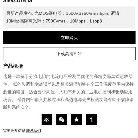
SI8921AB-IS
最新产品发布: 光MOS继电器：1500v,3750Vrms,6pin; 逻辑
10Mbp高隔离光耦：7500Vmrs，10Mbps，Lsop8
立即购买
下载高清PDF
产品概括
这是一款基于分流电阻的电流电压检测而优化的高精度隔离式运放器
件。 低的失调和增益误差以及相关温漂能够在全工作温度范围内保持
测量的精度。适合要求高压、大功率开关的工业电机控制和驱动应用
场合。 器件内部输入共模过压和高边电源丢失检测功能有助于故障诊
断和系统安全。
需要更多信息
联系我们