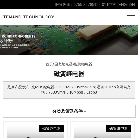
服务热线：0755-82705922-811
中文
|
ENGLISH
首页
固态继电器
磁簧继电器
磁簧继电器
最新产品发布: 光MOS继电器：1500v,3750Vrms,6pin; 逻辑10Mbp高隔离光
耦：7500Vmrs，10Mbps，Lsop8
分类及筛选条件
+
磁簧继电器
磁簧继电器