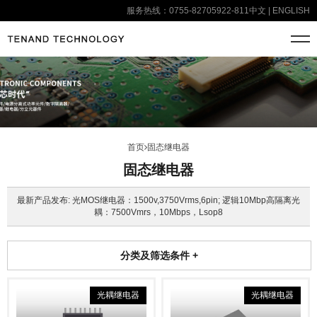
服务热线：0755-82705922-811
中文
|
ENGLISH
首页
固态继电器
固态继电器
最新产品发布: 光MOS继电器：1500v,3750Vrms,6pin; 逻辑10Mbp高隔离光
耦：7500Vmrs，10Mbps，Lsop8
分类及筛选条件
+
光耦继电器
光耦继电器