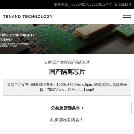
服务热线：0755-82705922-811
中文
|
ENGLISH
首页
国产替换
国产隔离芯片
国产隔离芯片
最新产品发布: 光MOS继电器：1500v,3750Vrms,6pin; 逻辑10Mbp高隔离光
耦：7500Vmrs，10Mbps，Lsop8
分类及筛选条件
+
此类别没有内容！