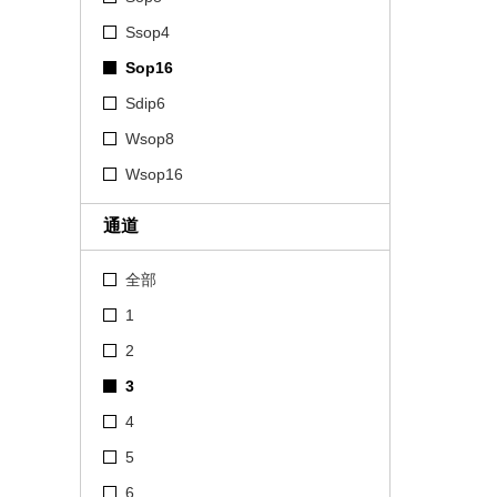
Ssop4
Sop16
Sdip6
Wsop8
Wsop16
通道
全部
1
2
3
4
5
6