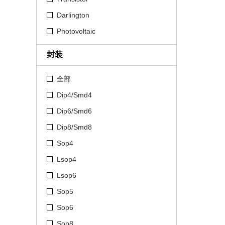
Darlington
Photovoltaic
封装
全部
Dip4/Smd4
Dip6/Smd6
Dip8/Smd8
Sop4
Lsop4
Lsop6
Sop5
Sop6
Sop8