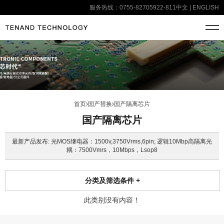
服务热线：0755-82705922-811
中文
|
ENGLISH
首页
国产替换
国产隔离芯片
国产隔离芯片
最新产品发布: 光MOS继电器：1500v,3750Vrms,6pin; 逻辑10Mbp高隔离光
耦：7500Vmrs，10Mbps，Lsop8
分类及筛选条件
+
此类别没有内容！