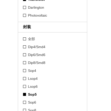
Darlington
Photovoltaic
封装
全部
Dip4/Smd4
Dip6/Smd6
Dip8/Smd8
Sop4
Lsop4
Lsop6
Sop5
Sop6
Sop8