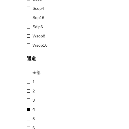
Ssop4
Sop16
Sdip6
Wsop8
Wsop16
通道
全部
1
2
3
4
5
6