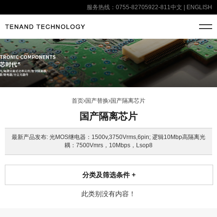
服务热线：0755-82705922-811
中文
|
ENGLISH
首页
国产替换
国产隔离芯片
国产隔离芯片
最新产品发布: 光MOS继电器：1500v,3750Vrms,6pin; 逻辑10Mbp高隔离光
耦：7500Vmrs，10Mbps，Lsop8
分类及筛选条件
+
此类别没有内容！