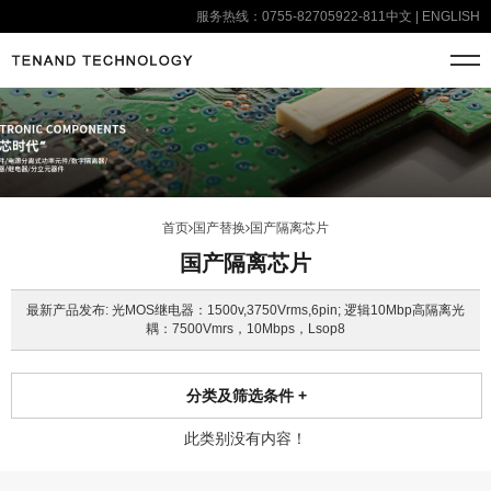
服务热线：0755-82705922-811
中文
|
ENGLISH
首页
国产替换
国产隔离芯片
国产隔离芯片
最新产品发布: 光MOS继电器：1500v,3750Vrms,6pin; 逻辑10Mbp高隔离光
耦：7500Vmrs，10Mbps，Lsop8
分类及筛选条件
+
此类别没有内容！