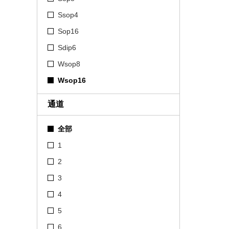
Ssop4
Sop16
Sdip6
Wsop8
Wsop16
通道
全部
1
2
3
4
5
6