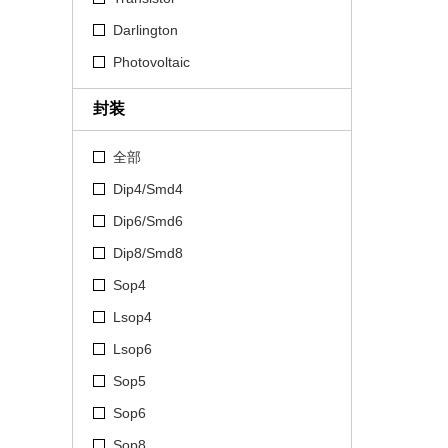
Darlington
Photovoltaic
封装
全部
Dip4/Smd4
Dip6/Smd6
Dip8/Smd8
Sop4
Lsop4
Lsop6
Sop5
Sop6
Sop8