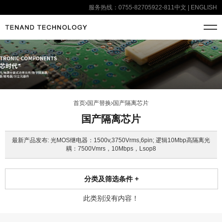
服务热线：0755-82705922-811
中文
|
ENGLISH
首页
国产替换
国产隔离芯片
国产隔离芯片
最新产品发布: 光MOS继电器：1500v,3750Vrms,6pin; 逻辑10Mbp高隔离光
耦：7500Vmrs，10Mbps，Lsop8
分类及筛选条件
+
此类别没有内容！