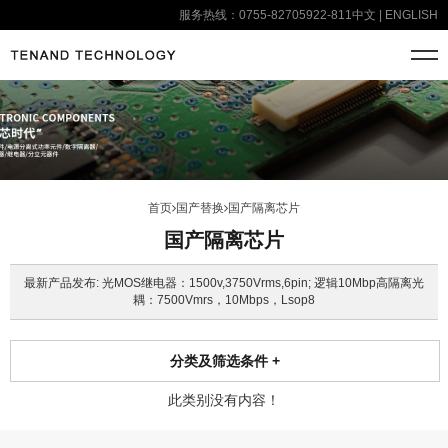
服务热线：0755-82705922-811
中文
|
ENGLISH
首页
国产替换
国产隔离芯片
国产隔离芯片
最新产品发布: 光MOS继电器：1500v,3750Vrms,6pin; 逻辑10Mbp高隔离光
耦：7500Vmrs，10Mbps，Lsop8
分类及筛选条件
+
此类别没有内容！