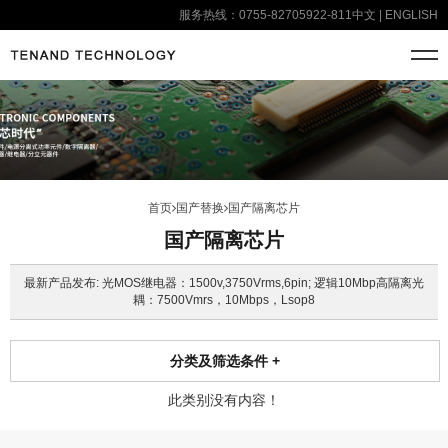
服务热线：0755-82705922-811
中文
|
ENGLISH
首页
国产替换
国产隔离芯片
国产隔离芯片
最新产品发布: 光MOS继电器：1500v,3750Vrms,6pin; 逻辑10Mbp高隔离光
耦：7500Vmrs，10Mbps，Lsop8
分类及筛选条件
+
此类别没有内容！