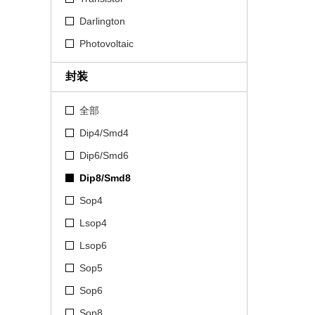
Darlington
Photovoltaic
封装
全部
Dip4/Smd4
Dip6/Smd6
Dip8/Smd8
Sop4
Lsop4
Lsop6
Sop5
Sop6
Sop8