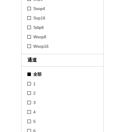
Ssop4
Sop16
Sdip6
Wsop8
Wsop16
通道
全部
1
2
3
4
5
6