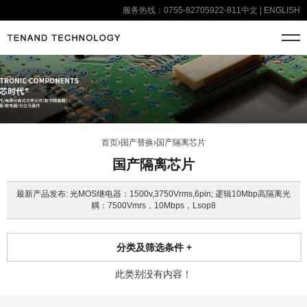
服务热线：0755-82705922-811
中文
|
ENGLISH
首页
国产替换
国产隔离芯片
国产隔离芯片
最新产品发布: 光MOS继电器：1500v,3750Vrms,6pin; 逻辑10Mbp高隔离光
耦：7500Vmrs，10Mbps，Lsop8
分类及筛选条件
+
此类别没有内容！