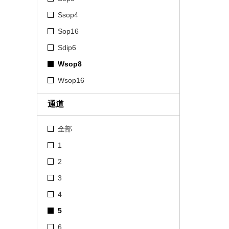
Ssop4
Sop16
Sdip6
Wsop8
Wsop16
通道
全部
1
2
3
4
5
6