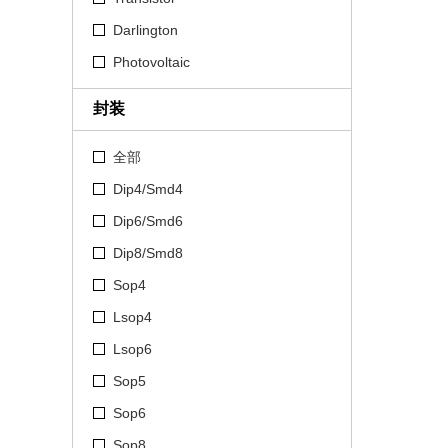
Darlington
Photovoltaic
封装
全部
Dip4/Smd4
Dip6/Smd6
Dip8/Smd8
Sop4
Lsop4
Lsop6
Sop5
Sop6
Sop8