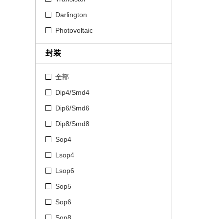
Darlington
Photovoltaic
封装
全部
Dip4/Smd4
Dip6/Smd6
Dip8/Smd8
Sop4
Lsop4
Lsop6
Sop5
Sop6
Sop8