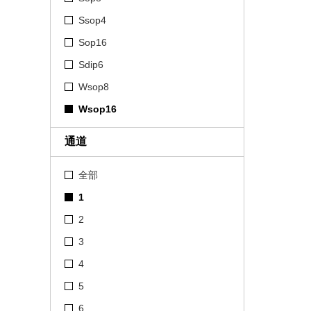
Ssop4
Sop16
Sdip6
Wsop8
Wsop16
通道
全部
1
2
3
4
5
6