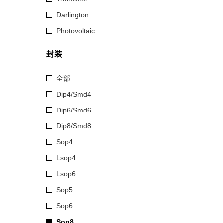
Darlington
Photovoltaic
封装
全部
Dip4/Smd4
Dip6/Smd6
Dip8/Smd8
Sop4
Lsop4
Lsop6
Sop5
Sop6
Sop8