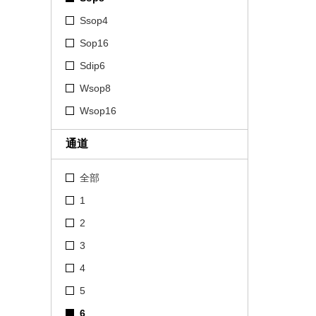
Ssop4
Sop16
Sdip6
Wsop8
Wsop16
通道
全部
1
2
3
4
5
6