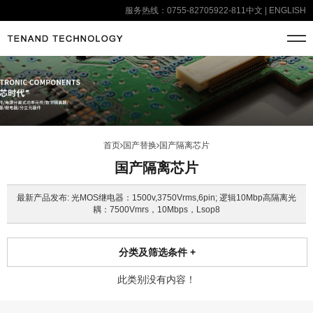
服务热线：0755-82705922-811
中文
|
ENGLISH
首页
国产替换
国产隔离芯片
国产隔离芯片
最新产品发布: 光MOS继电器：1500v,3750Vrms,6pin; 逻辑10Mbp高隔离光
耦：7500Vmrs，10Mbps，Lsop8
分类及筛选条件
+
此类别没有内容！