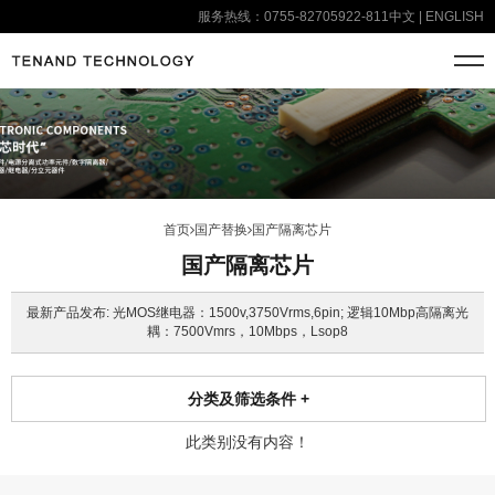
服务热线：0755-82705922-811
中文
|
ENGLISH
首页
国产替换
国产隔离芯片
国产隔离芯片
最新产品发布: 光MOS继电器：1500v,3750Vrms,6pin; 逻辑10Mbp高隔离光
耦：7500Vmrs，10Mbps，Lsop8
分类及筛选条件
+
此类别没有内容！