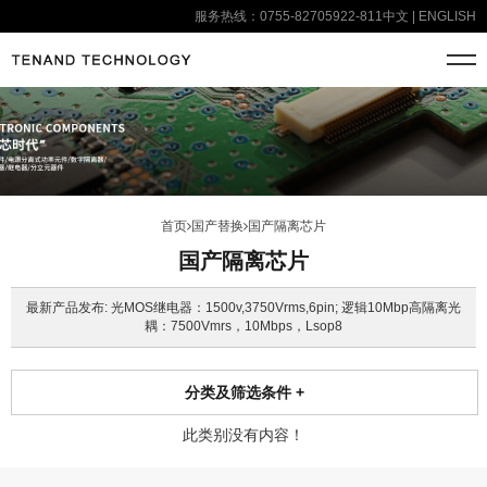
服务热线：0755-82705922-811
中文
|
ENGLISH
首页
国产替换
国产隔离芯片
国产隔离芯片
最新产品发布: 光MOS继电器：1500v,3750Vrms,6pin; 逻辑10Mbp高隔离光
耦：7500Vmrs，10Mbps，Lsop8
分类及筛选条件
+
此类别没有内容！