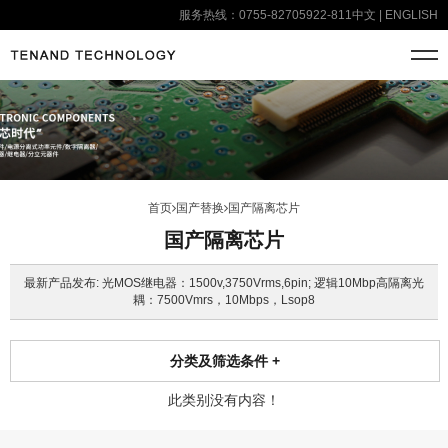
服务热线：0755-82705922-811
中文
|
ENGLISH
首页
国产替换
国产隔离芯片
国产隔离芯片
最新产品发布: 光MOS继电器：1500v,3750Vrms,6pin; 逻辑10Mbp高隔离光
耦：7500Vmrs，10Mbps，Lsop8
分类及筛选条件
+
此类别没有内容！