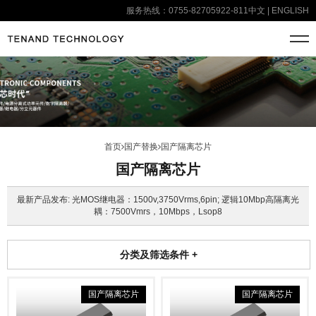
服务热线：0755-82705922-811
中文
|
ENGLISH
首页
国产替换
国产隔离芯片
国产隔离芯片
最新产品发布: 光MOS继电器：1500v,3750Vrms,6pin; 逻辑10Mbp高隔离光
耦：7500Vmrs，10Mbps，Lsop8
分类及筛选条件
+
国产隔离芯片
国产隔离芯片