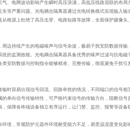
天气、电网波动影响产生瞬时高压浪涌，高低压线路混联的布局
丢失等严重问题。光电耦合隔离器通过光电转换模式实现输入输
这从根源上杜绝了高压击穿、电路短路等故障，全面保护摄像头
，周边持续产生的电磁噪声与信号杂波，极易干扰安防数据传输
系统的监测效能。光电耦合隔离器具备优秀的噪声过滤与抗电磁
各类安防数据与控制指令能够精准、完整传输，彻底避免干扰引
传输时容易出现信号回流、回路串扰的情况，不同端口的信号相
属的单向信号传输特性，可严格约束信号的传输方向，阻断信号
辑，保障各终端设备独立有序运行，让门禁、监控、报警等设备
杂环境，常规防护元器件环境耐受能力不足，易受温湿度变化影